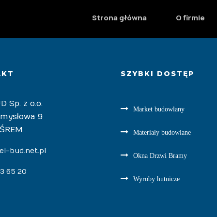
 nie dwa i póki co się nie zawiodłem. Ze swojej stro
Strona główna
O firmie
AKT
SZYBKI DOSTĘP
D Sp. z o.o.
Market budowlany
emysłowa 9
 ŚREM
Materiały budowlane
l-bud.net.pl
Okna Drzwi Bramy
83 65 20
Wyroby hutnicze