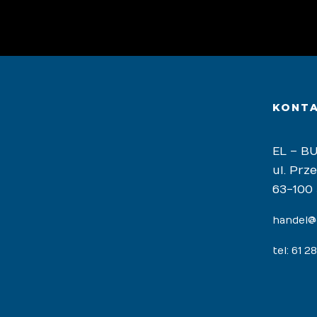
Profesjonalna i miła obsługa. Kupowałem tam nie raz,
KONT
EL – BU
ul. Prz
63-100
handel@e
tel: 61 2