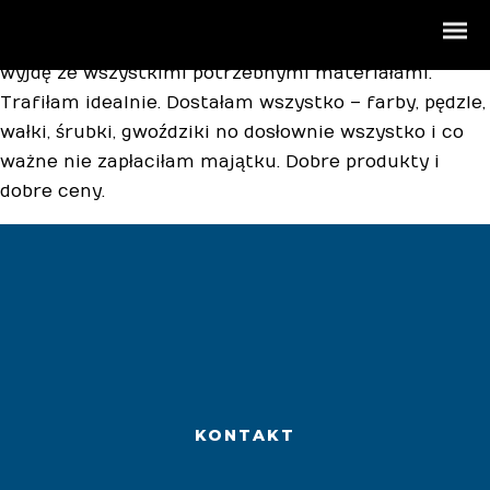
Remont mieszkania sam w sobie zajmuje dużo
czasu, więc szukałam sklepu, do którego wejdę i
wyjdę ze wszystkimi potrzebnymi materiałami.
Trafiłam idealnie. Dostałam wszystko – farby, pędzle,
wałki, śrubki, gwoździki no dosłownie wszystko i co
ważne nie zapłaciłam majątku. Dobre produkty i
dobre ceny.
Materiały budowlane
Market budowlany
Okna Drzwi Bramy
Wyroby hutnicze
KONTAKT